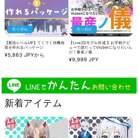
売り切れ
売り切れ
【配信レベルUP】てくてく待機画
【Live2Dモデル作成 】お手軽デビ
面を作れるパッケージ
ューで誰だってVtuberになりたいん
だ！量産ノ義
通
¥5,863 JPYから
通
¥9,999 JPY
常
常
価
価
格
格
新着アイテム