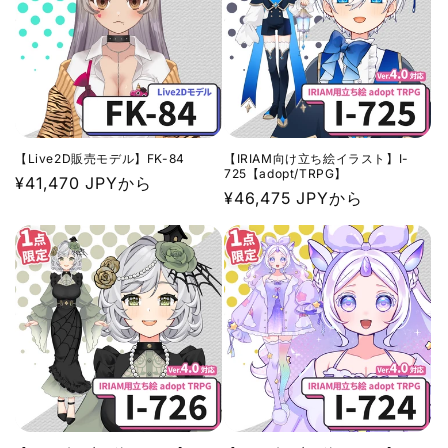
【Live2D販売モデル】FK-84
【IRIAM向け立ち絵イラスト】I-
725【adopt/TRPG】
通
¥41,470 JPYから
通
¥46,475 JPYから
常
常
価
価
格
格