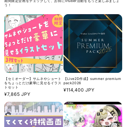
期間限定企画をチェックして、お得にVtuber活動をもっと楽しみましょ
う！
【セミオーダー】サムネやショート
【Live2D作成】summer premium
をちょっとだけ豪華に見せるイラス
pack2026
トセット
通
¥114,400 JPY
通
¥7,865 JPY
常
常
価
価
格
格