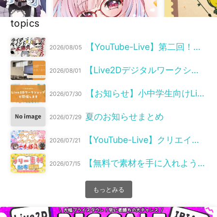
topics
ー募集中】素敵な
りませんか？詳細
らから
【YouTube-Live】第二回！クリエイター陣によるライブペイント配信を開催しました！
2026/08/05
【アイコン作成】可愛いSNSアイコ
【サブスクプラン
ンを定額で制作しよう！
絵はいかがですか
クプランも
【Live2Dデジタルワークショップin上砂川】ご参加ありがとうございました！
2026/08/01
【お知らせ】小中学生向けLive2Dワークショップを開催します！
2026/07/30
夏のお知らせまとめ
2026/07/29
【YouTube-Live】クリエイター4名による豪華ライブペイント配信を開催しました！
2026/07/21
【無料で素材を手に入れよう！】フリー素材配布週間😎開催中
2026/07/15
もっとみる