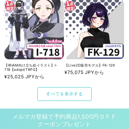
価
価
格
格
【IRIAM向け立ち絵イラスト】I-
【Live2D販売モデル】FK-129
718【adopt/TRPG】
通
¥75,075 JPYから
通
¥25,025 JPYから
常
常
価
価
格
すべてを表示する
格
メルマガ登録で予約商品1,500円ＯＦＦ
クーポンプレゼント