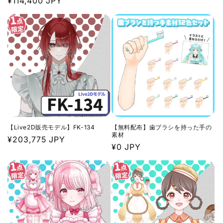
通
¥114,400 JPY
常
常
価
価
格
格
【Live2D販売モデル】FK-134
【無料配布】歯ブラシを持った手の
素材
通
¥203,775 JPY
通
¥0 JPY
常
常
価
価
格
格