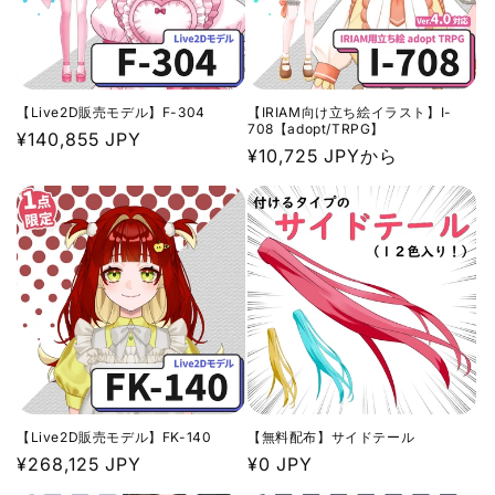
【Live2D販売モデル】F-304
【IRIAM向け立ち絵イラスト】I-
708【adopt/TRPG】
通
¥140,855 JPY
通
¥10,725 JPYから
常
常
価
価
格
格
【Live2D販売モデル】FK-140
【無料配布】サイドテール
通
¥268,125 JPY
通
¥0 JPY
常
常