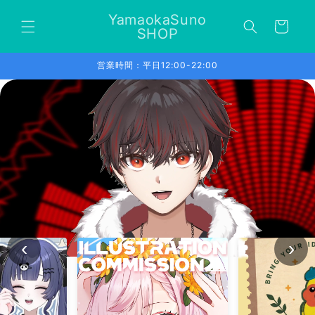
コンテ
カ
ンツに
YamaokaSuno
ー
進む
SHOP
ト
営業時間：平日12:00-22:00
‹
›