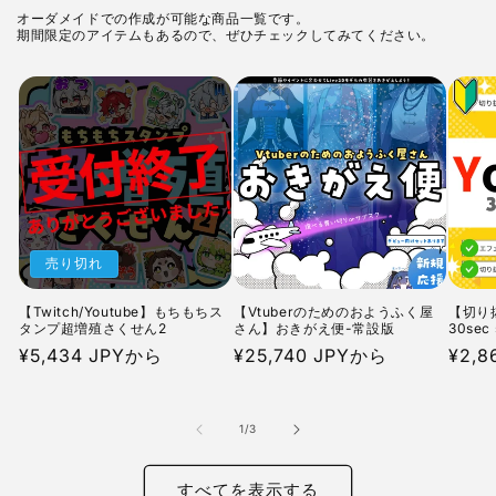
オーダメイドでの作成が可能な商品一覧です。
期間限定のアイテムもあるので、ぜひチェックしてみてください。
売り切れ
【Twitch/Youtube】もちもちス
【Vtuberのためのおようふく屋
【切り抜
タンプ超増殖さくせん2
さん】おきがえ便-常設版
30sec 
通
¥5,434 JPYから
通
¥25,740 JPYから
通
¥2,8
常
常
常
価
価
価
の
1
/
3
格
格
格
すべてを表示する