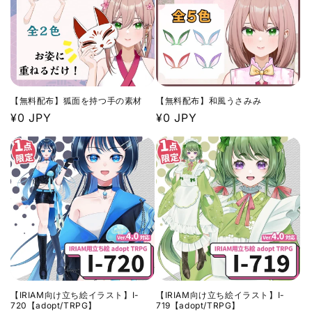
【無料配布】狐面を持つ手の素材
【無料配布】和風うさみみ
通
¥0 JPY
通
¥0 JPY
常
常
価
価
格
格
【IRIAM向け立ち絵イラスト】I-
【IRIAM向け立ち絵イラスト】I-
720【adopt/TRPG】
719【adopt/TRPG】