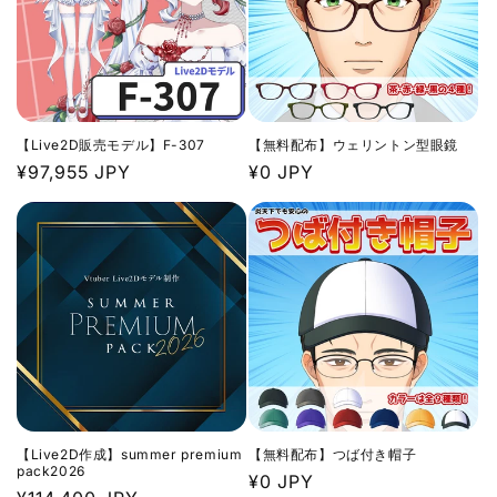
【Live2D販売モデル】F-307
【無料配布】ウェリントン型眼鏡
通
¥97,955 JPY
通
¥0 JPY
常
常
価
価
格
格
【Live2D作成】summer premium
【無料配布】つば付き帽子
pack2026
通
¥0 JPY