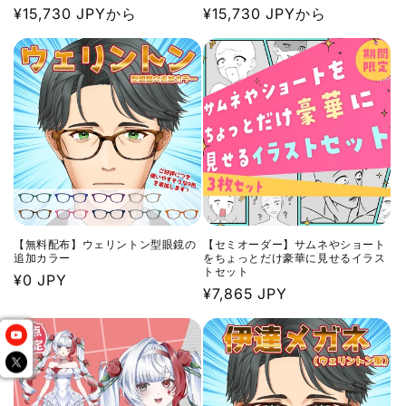
通
¥15,730 JPYから
通
¥15,730 JPYから
常
常
価
価
格
格
【無料配布】ウェリントン型眼鏡の
【セミオーダー】サムネやショート
追加カラー
をちょっとだけ豪華に見せるイラス
トセット
通
¥0 JPY
通
¥7,865 JPY
常
常
価
価
格
格