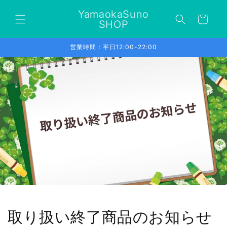
コンテ
カ
ンツに
YamaokaSuno
ー
進む
SHOP
ト
営業時間：平日12:00-22:00
取り扱い終了商品のお知らせ