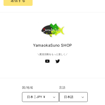
送信する
YamaokaSuno SHOP
＼配信活動をもっと楽しく／
YouTube
Twitter
国/地域
言語
日本 | JPY ¥
日本語