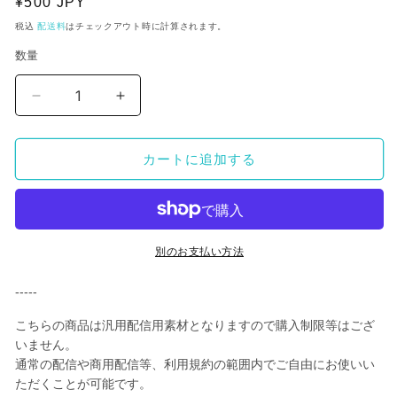
通
¥500 JPY
常
税込
配送料
はチェックアウト時に計算されます。
価
数量
格
【動
【動
く
く
配
配
カートに追加する
信
信
用
用
オ
オ
ー
ー
バ
バ
別のお支払い方法
ー
ー
-----
レ
レ
イ】
イ】
こちらの商品は汎用配信用素材となりますので購入制限等はござ
ク
ク
いません。
リ
リ
通常の配信や商用配信等、利用規約の範囲内でご自由にお使いい
ス
ス
ただくことが可能です。