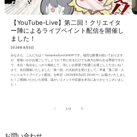
【YouTube-Live】第二回！クリエイタ
ー陣によるライブペイント配信を開催し
ました！
2026年8月5日
みなさん、こんにちは！YamaokaSunoSHOPです。猛烈な酷暑が続いております
が、皆様いかがお過ごしでしょうか？外に出るだけでも体力が削られる季節ですの
で、水分・塩分をしっかり補給して、涼しいお部屋で快適にお過ごしくださいね！
さて、先日開催いたしました「第一回」の大好評を受けまして、早速「第二回・ス
ペシャルライブペイント配信」を昨日（2026年8月4日 20:00〜）お届けいたしまし
た！ご視聴いただいた皆様、温かいコメントや応援を本当にありがとうございまし
た！
の
1
/
3
お問い合わせ