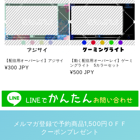
格
格
【配信用オーバーレイ】アジサイ
【動く配信用オーバーレイ】ゲーミ
ングライト 5カラーセット
通
¥300 JPY
通
¥500 JPY
常
常
価
価
格
格
メルマガ登録で予約商品1,500円ＯＦＦ
クーポンプレゼント