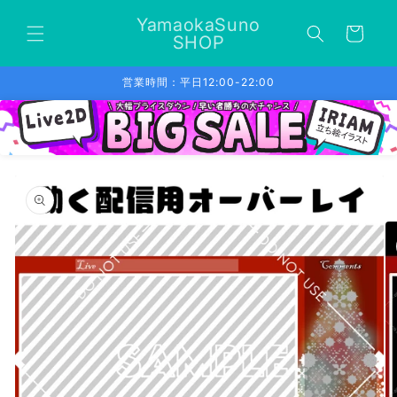
コンテ
カ
ンツに
YamaokaSuno
ー
進む
SHOP
ト
営業時間：平日12:00-22:00
商品情
報にス
キップ