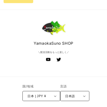
YamaokaSuno SHOP
＼配信活動をもっと楽しく／
YouTube
Twitter
国/地域
言語
日本 | JPY ¥
日本語
決