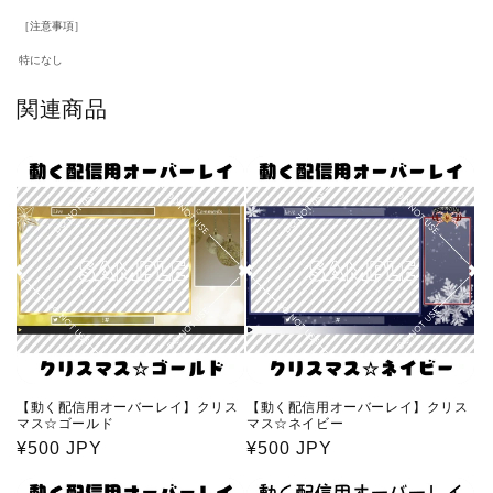
［注意事項］
特になし
関連商品
【動く配信用オーバーレイ】クリス
【動く配信用オーバーレイ】クリス
マス☆ゴールド
マス☆ネイビー
通
¥500 JPY
通
¥500 JPY
常
常