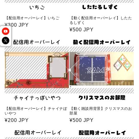
【配信用オーバーレイ】いちご
【動く配信用オーバーレイ】したた
るしずく
通
¥300 JPY
通
¥500 JPY
常
常
価
価
格
格
【配信用オーバーレイ】チャイナぽ
【動く雑談用背景】クリスマスのお
いやつ
部屋
通
¥200 JPY
通
¥500 JPY
常
常
価
価