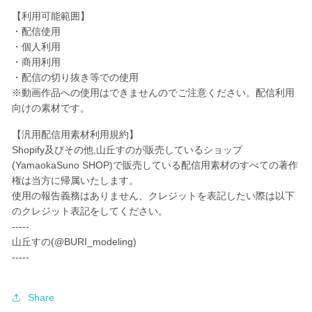
マ
マ
【利用可能範囲】
ス
ス
・配信使用
☆
☆
・個人利用
レ
レ
・商用利用
ッ
ッ
・配信の切り抜き等での使用
ド
ド
※動画作品への使用はできませんのでご注意ください。配信利用
の
の
向けの素材です。
数
数
【汎用配信用素材利用規約】
量
量
Shopify及びその他,山丘すのが販売しているショップ
を
を
(YamaokaSuno SHOP)
で販売している配信用素材のすべての著作
減
増
権は当方に帰属いたします。
ら
や
使用の報告義務はありません、クレジットを表記したい際は以下
す
す
のクレジット表記をしてください。
-----
山丘すの(@BURI_modeling)
-----
Share