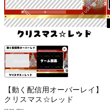
モ
ー
ダ
モ
ル
ー
で
ダ
メ
ル
デ
で
ィ
メ
ア
デ
(2
を
ィ
開
ア
(1)
く
を
【動く配信用オーバーレイ】
開
く
クリスマス☆レッド