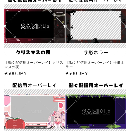
価
価
格
格
【動く配信用オーバーレイ】クリス
【動く配信用オーバーレイ】手形ホ
マスの夜
ラー
通
¥500 JPY
通
¥500 JPY
常
常
価
価
格
格