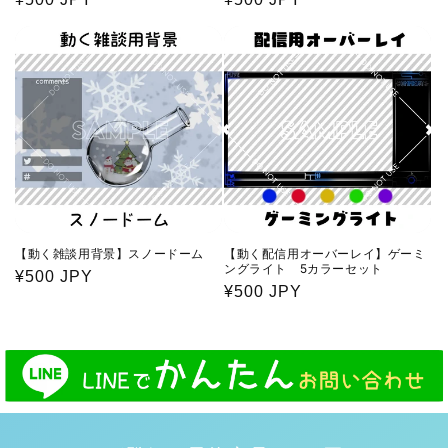
常
常
価
価
格
格
【動く雑談用背景】スノードーム
【動く配信用オーバーレイ】ゲーミ
ングライト 5カラーセット
通
¥500 JPY
通
¥500 JPY
常
常
価
価
格
格