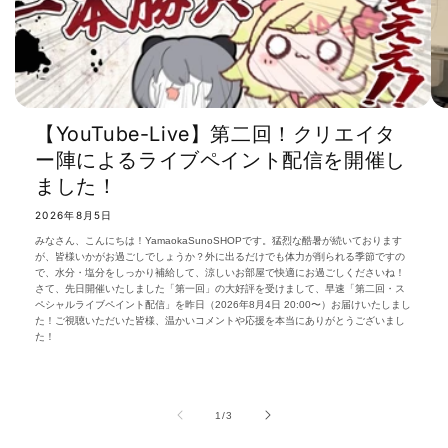
【YouTube-Live】第二回！クリエイタ
ー陣によるライブペイント配信を開催し
ました！
2026年8月5日
みなさん、こんにちは！YamaokaSunoSHOPです。猛烈な酷暑が続いております
が、皆様いかがお過ごしでしょうか？外に出るだけでも体力が削られる季節ですの
で、水分・塩分をしっかり補給して、涼しいお部屋で快適にお過ごしくださいね！
さて、先日開催いたしました「第一回」の大好評を受けまして、早速「第二回・ス
ペシャルライブペイント配信」を昨日（2026年8月4日 20:00〜）お届けいたしまし
た！ご視聴いただいた皆様、温かいコメントや応援を本当にありがとうございまし
た！
の
1
/
3