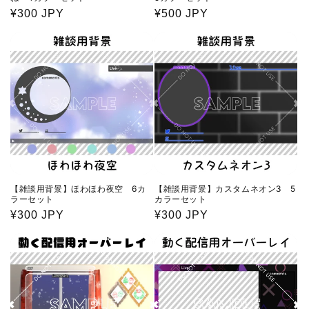
通
¥300 JPY
通
¥500 JPY
常
常
価
価
格
格
【雑談用背景】ほわほわ夜空 6カ
【雑談用背景】カスタムネオン3 5
ラーセット
カラーセット
通
¥300 JPY
通
¥300 JPY
常
常
価
価
格
格