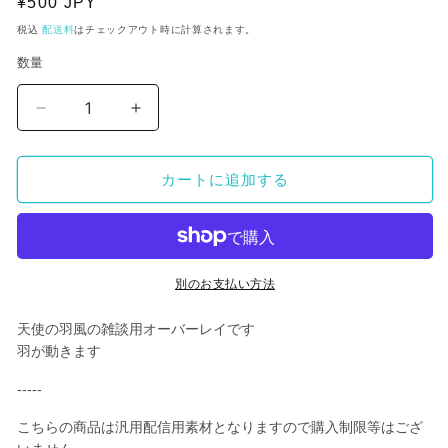
通
¥500 JPY
常
税込
配送料
はチェックアウト時に計算されます。
価
数量
格
【動
【動
く
く
雑
雑
カートに追加する
談
談
用
用
背
背
景】
景】
天
天
別のお支払い方法
使
使
天使の羽風の雑談用オーバーレイです
の
の
羽が動きます
は
は
ね
ね
-----
4
4
カ
カ
こちらの商品は汎用配信用素材となりますので購入制限等はござ