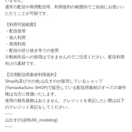
いません。
ラ
ラ
通常の配信や商用配信等、利用規約の範囲内でご自由にお使いい
ー
ー
ただくことが可能です。
セ
セ
ッ
ッ
【利用可能範囲】
ト
ト
・配信使用
の
の
・個人利用
数
数
・商用利用
量
量
・配信の切り抜き等での使用
※動画作品への使用はできませんのでご注意ください。配信利用
を
を
向けの素材です。
減
増
ら
や
【汎用配信用素材利用規約】
す
す
Shopify及びその他,山丘すのが販売しているショップ
(YamaokaSuno SHOP)
で販売している配信用素材のすべての著作
権は当方に帰属いたします。
使用の報告義務はありません、クレジットを表記したい際は以下
のクレジット表記をしてください。
-----
山丘すの(@BURI_modeling)
-----