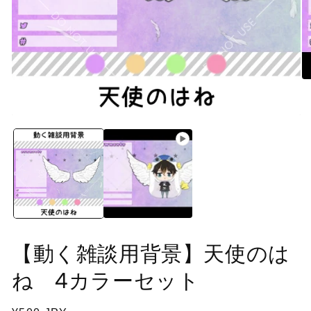
モ
ー
ダ
モ
ル
ー
で
ダ
メ
ル
デ
で
ィ
メ
ア
デ
(2
を
ィ
開
ア
(1)
く
を
【動く雑談用背景】天使のは
開
く
ね 4カラーセット