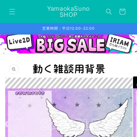
コンテ
カ
ンツに
YamaokaSuno
ー
進む
SHOP
ト
営業時間：平日12:00-22:00
商品情
報にス
キップ