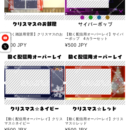
【動く雑談用背景】クリスマスのお
【動く配信用オーバーレイ】サイバ
部屋
ーポップ 4カラーセット
通
¥500 JPY
通
¥500 JPY
常
常
価
価
格
格
【動く配信用オーバーレイ】クリス
【動く配信用オーバーレイ】クリス
マス☆ネイビー
マス☆レッド
通
¥500 JPY
通
¥500 JPY