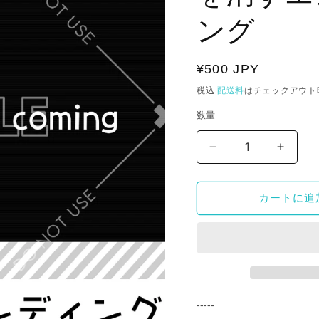
ング
通
¥500 JPY
常
税込
配送料
はチェックアウト
価
数量
格
【配
【配
信
信
用
用
カートに追
エ
エ
ン
ン
デ
デ
ィ
ィ
ン
ン
グ】
グ】
-----
テ
テ