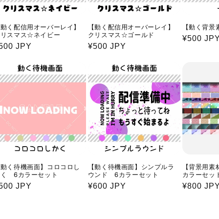
【動く配信用オーバーレイ】
【動く配信用オーバーレイ】
【動く背景
クリスマス☆ネイビー
クリスマス☆ゴールド
通
¥500 JP
通
500 JPY
通
¥500 JPY
常
常
常
価
価
価
格
格
格
【動く待機画面】コロコロし
【動く待機画面】シンプルラ
【背景用素材
かく 6カラーセット
ウンド 6カラーセット
カラーセッ
通
500 JPY
通
¥600 JPY
通
¥800 JP
常
常
常
価
価
価
格
格
格