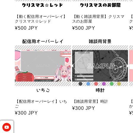
【動く配信用オーバーレイ】
【動く雑談用背景】クリスマ
クリスマス☆レッド
スのお部屋
通
¥500 JPY
通
¥500 JPY
¥
常
常
価
価
格
格
【配信用オーバーレイ】いち
【雑談用背景】時計
ご
通
¥300 JPY
通
¥300 JPY
¥
常
常
価
価
格
格