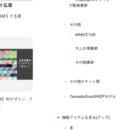
グ動画素材
素材】十五夜
Y
その他
adopt立ち絵
サムネ用素材
その他素材
その他チケット類
YamaokaSunoSHOPモデル
】10デザイン 7
ト
Y
物販アイテムを見る(グッズ)
本