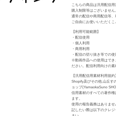
レ
レ
こちらの商品は汎用配信用
ビ
ビ
購入制限等はございません
を
を
通常の配信や商用配信等、
消
消
ご自由にお使いいただくこ
す
す
【利用可能範囲】
エ
エ
・配信使用
ン
ン
・個人利用
デ
デ
・商用利用
ィ
ィ
・配信の切り抜き等での使
ン
ン
※動画作品への使用はでき
グ
グ
ださい。配信利用向けの素
の
の
【汎用配信用素材利用規約
数
数
Shopify及びその他,山
量
量
ョップ(YamaokaSuno SHO
を
を
信用素材のすべての著作権
減
増
ます。
ら
や
使用の報告義務はありませ
す
す
記したい際は以下のクレジ
さい。