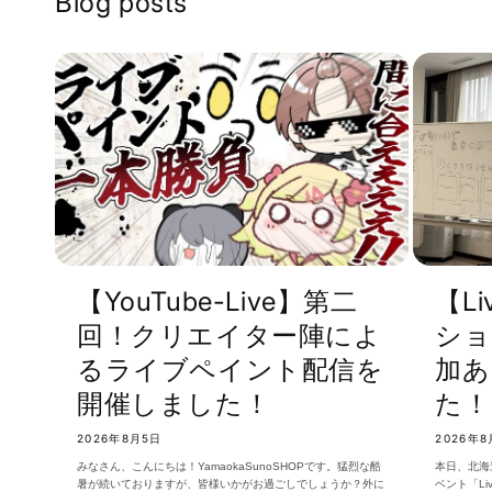
Blog posts
【YouTube-Live】第二
【L
回！クリエイター陣によ
ショ
るライブペイント配信を
加あ
開催しました！
た！
2026年8月5日
2026年8
みなさん、こんにちは！YamaokaSunoSHOPです。猛烈な酷
本日、北海
暑が続いておりますが、皆様いかがお過ごしでしょうか？外に
ベント「L