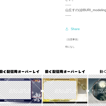
-----
山丘すの(@BURI_modeling
-----
Share
［注意事項］
特になし