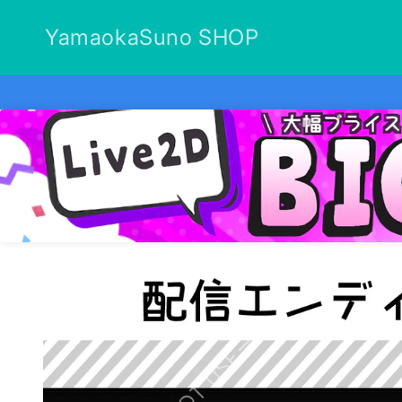
コンテ
ンツに
YamaokaSuno SHOP
進む
商品情
報にス
キップ