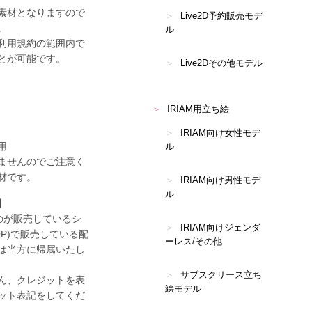
素材となりますので
Live2D予約販売モデ
。
ル
利用規約の範囲内で
とが可能です。
Live2Dその他モデル
IRIAM用立ち絵
IRIAM向け女性モデ
用
ル
ませんのでご注意く
材です。
IRIAM向け男性モデ
ル
】
丘すのが販売しているシ
IRIAM向けジェンダ
P)
で販売している配
ーレス/その他
は当方に帰属いたし
サブスクリース立ち
ん、クレジットを表
絵モデル
ット表記をしてくだ