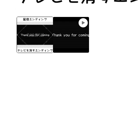
モ
ー
ダ
ル
で
メ
デ
ィ
ア
(1)
を
開
く