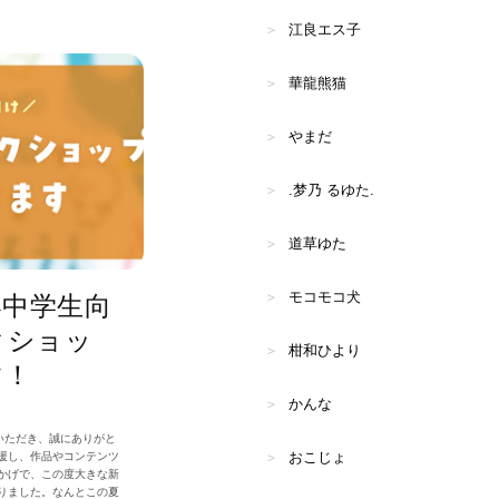
江良エス子
華龍熊猫
やまだ
.梦乃 るゆた.
道草ゆた
モコモコ犬
小中学生向
ークショッ
柑和ひより
す！
かんな
利用いただき、誠にありがと
おこじょ
援し、作品やコンテンツ
かげで、この度大きな新
りました。なんとこの夏