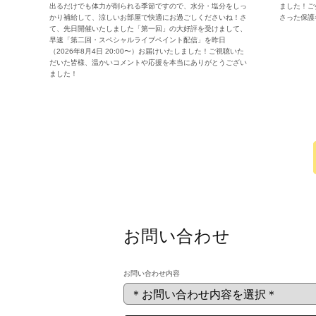
出るだけでも体力が削られる季節ですので、水分・塩分をしっ
ました！ご
かり補給して、涼しいお部屋で快適にお過ごしくださいね！さ
さった保護
て、先日開催いたしました「第一回」の大好評を受けまして、
早速「第二回・スペシャルライブペイント配信」を昨日
（2026年8月4日 20:00〜）お届けいたしました！ご視聴いた
だいた皆様、温かいコメントや応援を本当にありがとうござい
ました！
お問い合わせ
お問い合わせ内容