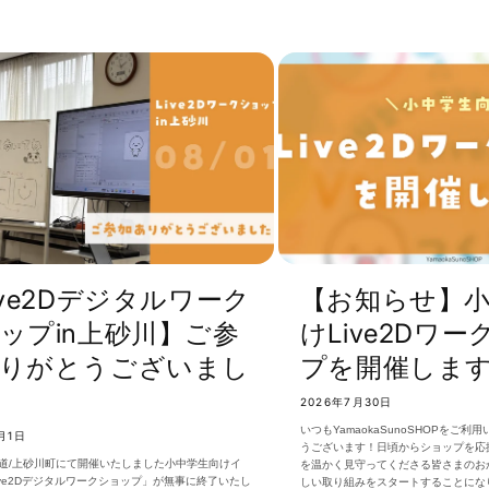
ive2Dデジタルワーク
【お知らせ】
ップin上砂川】ご参
けLive2Dワ
りがとうございまし
プを開催しま
2026年7月30日
いつもYamaokaSunoSHOPをご
月1日
うございます！日頃からショップを応
道/上砂川町にて開催いたしました小中学生向けイ
を温かく見守ってくださる皆さまのお
ive2Dデジタルワークショップ」が無事に終了いたし
しい取り組みをスタートすることにな