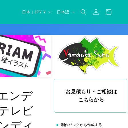
ロ
カ
グ
国
言
ー
日本 | JPY ¥
日本語
イ
/
語
ト
ン
地
域
エンデ
お見積もり・ご相談は
こちらから
テレビ
ンディ
制作パックから作成する