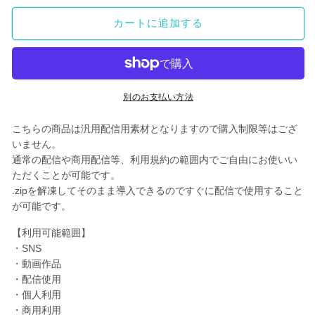
用
用
カートに追加する
オ
オ
ー
ー
バ
バ
ー
ー
レ
レ
別のお支払い方法
イ】
イ】
こちらの商品は汎用配信用素材となりますので購入制限等はござ
ら
ら
いません。
ぶ
ぶ
通常の配信や商用配信等、利用規約の範囲内でご自由にお使いい
り
り
ただくことが可能です。
ー
ー
.zipを解凍してそのまま導入できるのですぐに配信で使用すること
ろ
ろ
が可能です。
ー
ー
ず
ず
【利用可能範囲】
2
2
・SNS
・動画作品
カ
カ
・配信使用
ラ
ラ
・個人利用
ー
ー
・商用利用