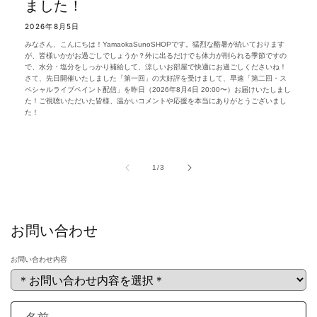
ました！
2026年8月5日
みなさん、こんにちは！YamaokaSunoSHOPです。猛烈な酷暑が続いております
が、皆様いかがお過ごしでしょうか？外に出るだけでも体力が削られる季節ですの
で、水分・塩分をしっかり補給して、涼しいお部屋で快適にお過ごしくださいね！
さて、先日開催いたしました「第一回」の大好評を受けまして、早速「第二回・ス
ペシャルライブペイント配信」を昨日（2026年8月4日 20:00〜）お届けいたしまし
た！ご視聴いただいた皆様、温かいコメントや応援を本当にありがとうございまし
た！
の
1
/
3
お問い合わせ
お問い合わせ内容