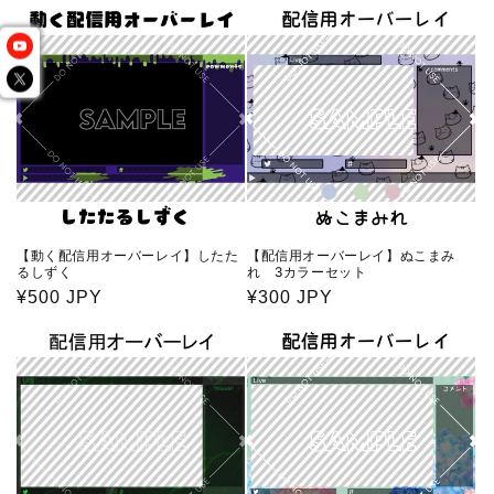
価
価
格
格
【動く配信用オーバーレイ】したた
【配信用オーバーレイ】ぬこまみ
るしずく
れ 3カラーセット
通
¥500 JPY
通
¥300 JPY
常
常
価
価
格
格