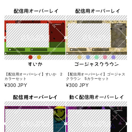
【配信用オーバーレイ】すいか 2
【配信用オーバーレイ】ゴージャス
カラーセット
クラウン 5カラーセット
通
¥300 JPY
通
¥300 JPY
常
常
価
価
格
格