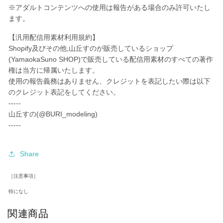
セ
セ
※アダルトコンテンツへの使用は報告がある場合のみ許可いたし
ッ
ッ
ます。
ト
ト
の
の
【汎用配信用素材利用規約】
数
数
Shopify及びその他,山丘すのが販売しているショップ
(YamaokaSuno SHOP)
量
量
で販売している配信用素材のすべての著作
権は当方に帰属いたします。
を
を
使用の報告義務はありません、クレジットを表記したい際は以下
減
増
のクレジット表記をしてください。
ら
や
-----
す
す
山丘すの(@BURI_modeling)
-----
Share
［注意事項］
特になし
関連商品