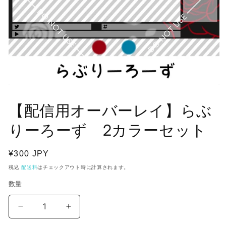
モ
ー
【配信用オーバーレイ】らぶ
ダ
ル
で
りーろーず 2カラーセット
メ
デ
ィ
通
¥300 JPY
ア
常
税込
配送料
はチェックアウト時に計算されます。
(1)
価
を
数量
開
格
く
【配
【配
信
信