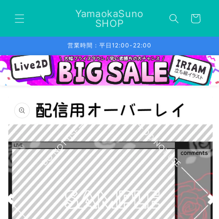
コンテ
カ
ンツに
YamaokaSuno
ー
進む
SHOP
ト
営業時間：平日12:00-22:00
商品情
報にス
キップ