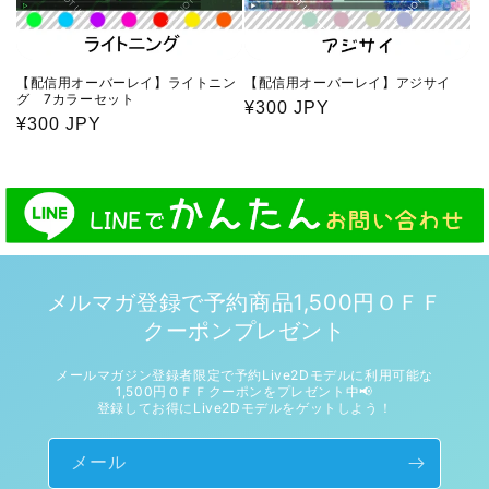
【配信用オーバーレイ】ライトニン
【配信用オーバーレイ】アジサイ
グ 7カラーセット
通
¥300 JPY
通
¥300 JPY
常
常
価
価
格
格
メルマガ登録で予約商品1,500円ＯＦＦ
クーポンプレゼント
メールマガジン登録者限定で予約Live2Dモデルに利用可能な
1,500円ＯＦＦクーポンをプレゼント中📢
登録してお得にLive2Dモデルをゲットしよう！
メール