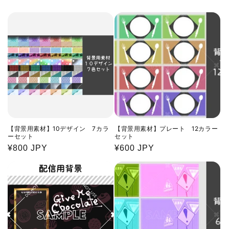
【背景用素材】10デザイン 7カラ
【背景用素材】プレート 12カラー
ーセット
セット
通
¥800 JPY
通
¥600 JPY
常
常
価
価
格
格