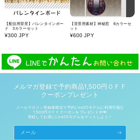
【配信用背景】バレンタインボー
【背景用素材】神秘窓 6カラーセ
ド 3カラーセット
ット
通
¥300 JPY
通
¥600 JPY
常
常
価
価
格
格
メルマガ登録で予約商品1,500円ＯＦＦ
クーポンプレゼント
メールマガジン登録者限定で予約Live2Dモデルに利用可能な
1,500円ＯＦＦクーポンをプレゼント中📢
登録してお得にLive2Dモデルをゲットしよう！
メール