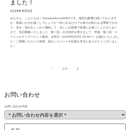
ました！
2026年8月5日
みなさん、こんにちは！YamaokaSunoSHOPです。猛烈な酷暑が続いております
が、皆様いかがお過ごしでしょうか？外に出るだけでも体力が削られる季節ですの
で、水分・塩分をしっかり補給して、涼しいお部屋で快適にお過ごしくださいね！
さて、先日開催いたしました「第一回」の大好評を受けまして、早速「第二回・ス
ペシャルライブペイント配信」を昨日（2026年8月4日 20:00〜）お届けいたしまし
た！ご視聴いただいた皆様、温かいコメントや応援を本当にありがとうございまし
た！
の
1
/
3
お問い合わせ
お問い合わせ内容