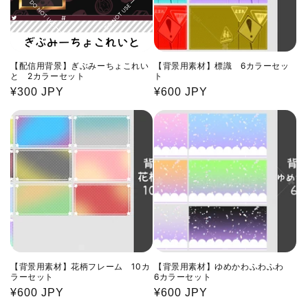
【配信用背景】ぎぶみーちょこれい
【背景用素材】標識 6カラーセッ
と 2カラーセット
ト
通
¥300 JPY
通
¥600 JPY
常
常
価
価
格
格
【背景用素材】花柄フレーム 10カ
【背景用素材】ゆめかわふわふわ
ラーセット
6カラーセット
通
¥600 JPY
通
¥600 JPY
常
常