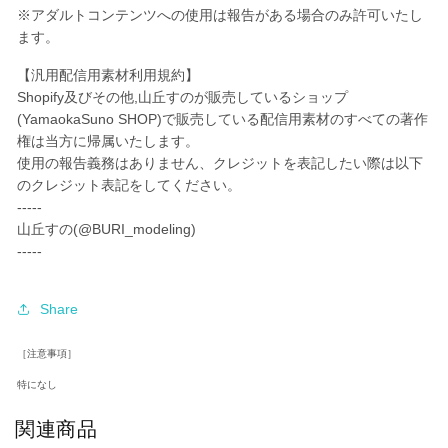
を
を
※アダルトコンテンツへの使用は報告がある場合のみ許可いたし
減
増
ます。
ら
や
す
す
【汎用配信用素材利用規約】
Shopify及びその他,山丘すのが販売しているショップ
(YamaokaSuno SHOP)
で販売している配信用素材のすべての著作
権は当方に帰属いたします。
使用の報告義務はありません、クレジットを表記したい際は以下
のクレジット表記をしてください。
-----
山丘すの(@BURI_modeling)
-----
Share
［注意事項］
特になし
関連商品