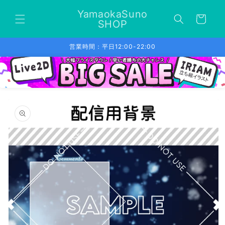
コンテ
カ
ンツに
YamaokaSuno
ー
進む
SHOP
ト
営業時間：平日12:00-22:00
商品情
報にス
キップ