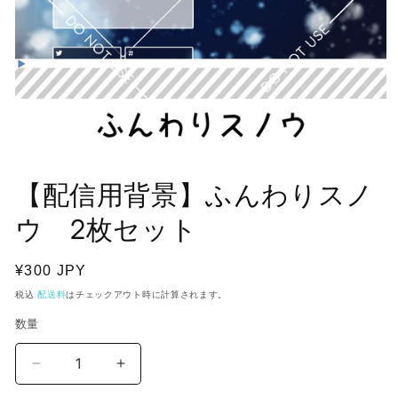
モ
ー
【配信用背景】ふんわりスノ
ダ
ル
で
ウ 2枚セット
メ
デ
ィ
通
¥300 JPY
ア
常
税込
配送料
はチェックアウト時に計算されます。
(1)
価
を
数量
開
格
く
【配
【配
信
信