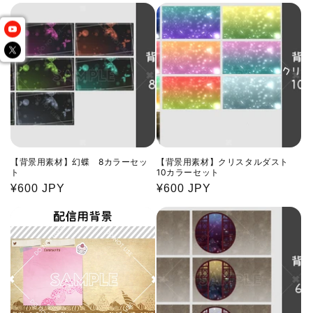
価
価
格
格
【背景用素材】幻蝶 8カラーセッ
【背景用素材】クリスタルダスト
ト
10カラーセット
通
¥600 JPY
通
¥600 JPY
常
常
価
価
格
格