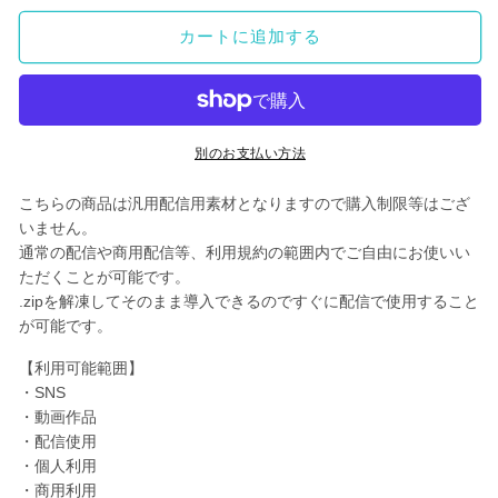
用
用
カートに追加する
背
背
景】
景】
ふ
ふ
ん
ん
わ
わ
別のお支払い方法
り
り
こちらの商品は汎用配信用素材となりますので購入制限等はござ
ス
ス
いません。
ノ
ノ
通常の配信や商用配信等、利用規約の範囲内でご自由にお使いい
ウ
ウ
ただくことが可能です。
2
2
.zipを解凍してそのまま導入できるのですぐに配信で使用すること
枚
枚
が可能です。
セ
セ
ッ
ッ
【利用可能範囲】
ト
ト
・SNS
・動画作品
の
の
・配信使用
数
数
・個人利用
量
量
・商用利用