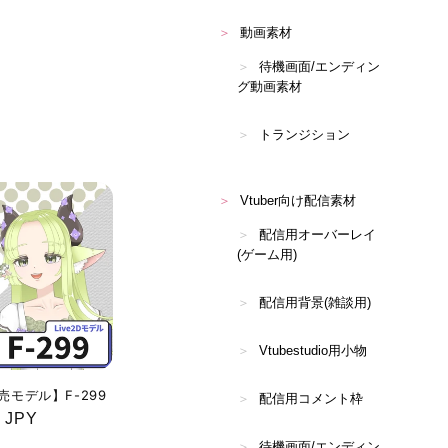
動画素材
待機画面/エンディン
グ動画素材
トランジション
Vtuber向け配信素材
配信用オーバーレイ
(ゲーム用)
配信用背景(雑談用)
Vtubestudio用小物
販売モデル】F-299
配信用コメント枠
 JPY
待機画面/エンディン