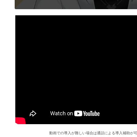
モ
ー
ダ
ル
で
メ
デ
ィ
ア
(1)
を
開
く
動画での導入が難しい場合は通話による導入補助が