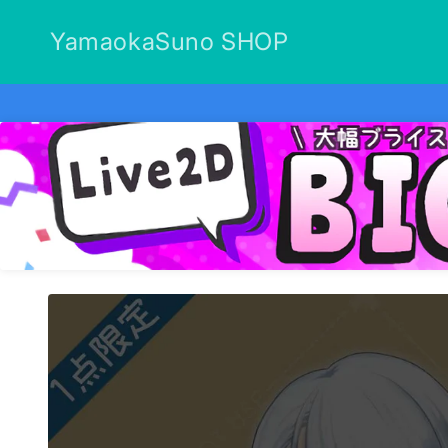
コンテ
ンツに
YamaokaSuno SHOP
進む
商品情
報にス
キップ