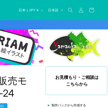
ロ
カ
グ
国
言
ー
日本 | JPY ¥
日本語
イ
/
語
ト
ン
地
域
D販売モ
お見積もり・ご相談は
こちらから
-24
制作パックから作成する
切れ