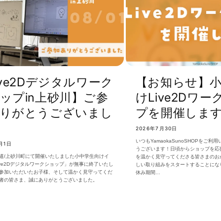
ive2Dデジタルワーク
【お知らせ】
ップin上砂川】ご参
けLive2Dワ
りがとうございまし
プを開催しま
2026年7月30日
いつもYamaokaSunoSHOPをご
月1日
うございます！日頃からショップを応
道/上砂川町にて開催いたしました小中学生向けイ
を温かく見守ってくださる皆さまのお
ive2Dデジタルワークショップ」が無事に終了いたし
しい取り組みをスタートすることにな
参加いただいたお子様、そして温かく見守ってくだ
休み期間…
者の皆さま、誠にありがとうございました。