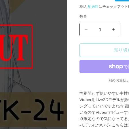
常
税込
配送料
はチェックアウト
価
数量
格
【Live2D
【Live
販
販
売
売
売り切
モ
モ
デ
デ
ル】
ル】
FK-
FK-
24
24
別のお支払
の
の
数
数
性別問わず使いやすい中性
量
量
Vtuber用Live2Dモデル
ングっていいですよね☆ 顔
を
を
いるのでVtuberデビュー
減
増
点限定なので気になってる人は
ら
や
-モデルについて- こちら
す
す