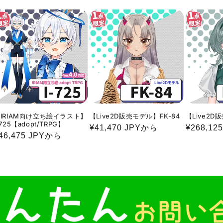
常
常
価
価
価
格
格
格
IRIAM向け立ち絵イラスト】
【Live2D販売モデル】FK-84
【Live2D
-725【adopt/TRPG】
通
¥41,470 JPYから
通
¥268,125
通
46,475 JPYから
常
常
常
価
価
価
格
格
格