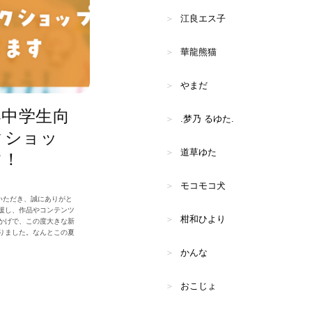
江良エス子
華龍熊猫
やまだ
小中学生向
.梦乃 るゆた.
ークショッ
道草ゆた
す！
モコモコ犬
利用いただき、誠にありがと
援し、作品やコンテンツ
柑和ひより
かげで、この度大きな新
りました。なんとこの夏
かんな
おこじょ