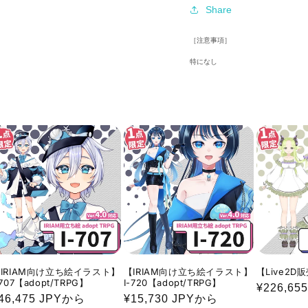
Share
［注意事項］
特になし
IRIAM向け立ち絵イラスト】
【IRIAM向け立ち絵イラスト】
【Live2D
-707【adopt/TRPG】
I-720【adopt/TRPG】
通
¥226,655
通
46,475 JPYから
通
¥15,730 JPYから
常