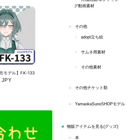
グ動画素材
その他
adopt立ち絵
サムネ用素材
その他素材
販売モデル】FK-133
 JPY
その他チケット類
YamaokaSunoSHOPモデル
物販アイテムを見る(グッズ)
本