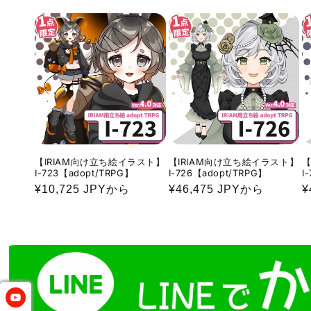
価
価
格
格
【IRIAM向け立ち絵イラスト】
【IRIAM向け立ち絵イラスト】
【
I-723【adopt/TRPG】
I-726【adopt/TRPG】
I
通
¥10,725 JPYから
通
¥46,475 JPYから
¥
常
常
価
価
格
格