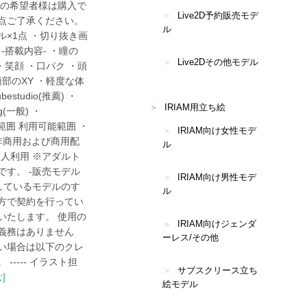
かの希望者様は購入で
Live2D予約販売モデ
点ご了承ください。
ル
ル×1点 ・切り抜き画
 -搭載内容- ・瞳の
Live2Dその他モデル
 ・笑顔 ・口パク ・頭
頭部のXY ・軽度な体
estudio(推薦) ・
IRIAM用立ち絵
ig(一般) ・
能範囲 利用可能範囲 ・
IRIAM向け女性モデ
・非商用および商用配
ル
) ・個人利用 ※アダルト
す。 -販売モデル
IRIAM向け男性モデ
しているモデルのす
ル
方で契約を行ってい
いたします。 使用の
IRIAM向けジェンダ
義務はありません
ーレス/その他
い場合は以下のクレ
---- イラスト担
サブスクリース立ち
]
絵モデル