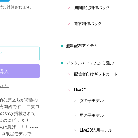
時に計算されます。
期間限定制作パック
通常制作パック
2D
無料配布アイテム
れ
デジタルアイテムから選ぶ
配信者向けギフトカード
い方法
Live2D
的な顔立ちが特徴の
女の子モデル
が販売開始です！ 白髪ロ
のXYが搭載されて
男の子モデル
するのにピッタリ！ 一
急げ！！！ -----
Live2D汎用モデル
は1点限定モデルで