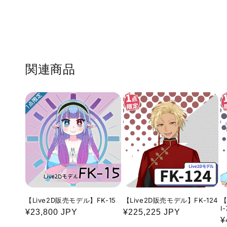
関連商品
【Live2D販売モデル】FK-15
【Live2D販売モデル】FK-124
【
I
通
¥23,800 JPY
通
¥225,225 JPY
¥
常
常