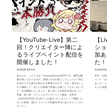
【YouTube-Live】第二
【L
回！クリエイター陣によ
ショ
るライブペイント配信を
加あ
開催しました！
た！
2026年8月5日
2026年8
みなさん、こんにちは！YamaokaSunoSHOPです。猛烈な酷
本日、北海
暑が続いておりますが、皆様いかがお過ごしでしょうか？外に
ベント「L
出るだけでも体力が削られる季節ですので、水分・塩分をしっ
ました！ご
かり補給して、涼しいお部屋で快適にお過ごしくださいね！さ
さった保護
て、先日開催いたしました「第一回」の大好評を受けまして、
早速「第二回・スペシャルライブペイント配信」を昨日
（2026年8月4日 20:00〜）お届けいたしました！ご視聴いた
だいた皆様、温かいコメントや応援を本当にありがとうござい
ました！