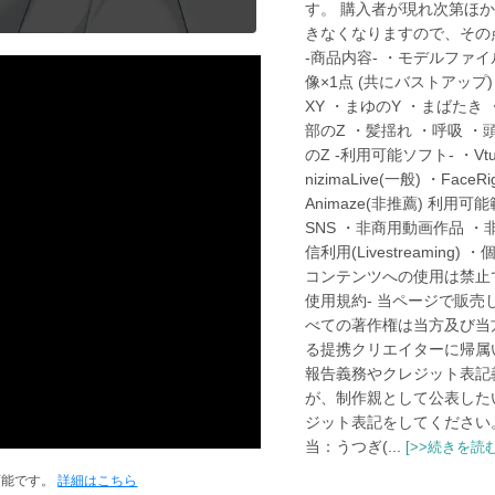
す。 購入者が現れ次第ほ
きなくなりますので、その
-商品内容- ・モデルファイ
像×1点 (共にバストアップ)
XY ・まゆのY ・まばたき
部のZ ・髪揺れ ・呼吸 ・
のZ -利用可能ソフト- ・Vtub
nizimaLive(一般) ・FaceR
Animaze(非推薦) 利用可
SNS ・非商用動画作品 
信利用(Livestreaming
コンテンツへの使用は禁止で
使用規約- 当ページで販売
べての著作権は当方及び当
る提携クリエイターに帰属
報告義務やクレジット表記
が、制作親として公表した
ジット表記をしてください。 -
当：うつぎ(...
[>>続きを読む
可能です。
詳細はこちら