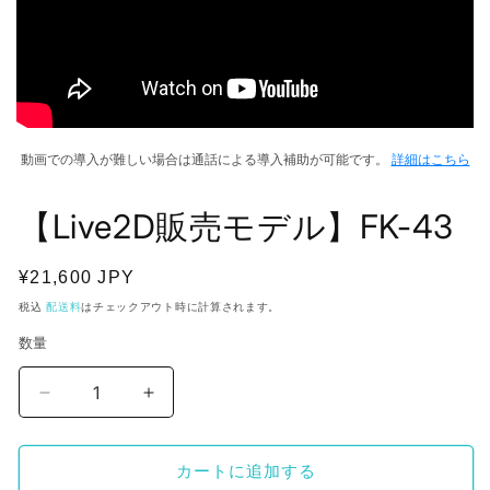
動画での導入が難しい場合は通話による導入補助が可能です。
詳細はこちら
【Live2D販売モデル】FK-43
通
¥21,600 JPY
常
税込
配送料
はチェックアウト時に計算されます。
価
数量
格
【Live2D
【Live2D
販
販
売
売
カートに追加する
モ
モ