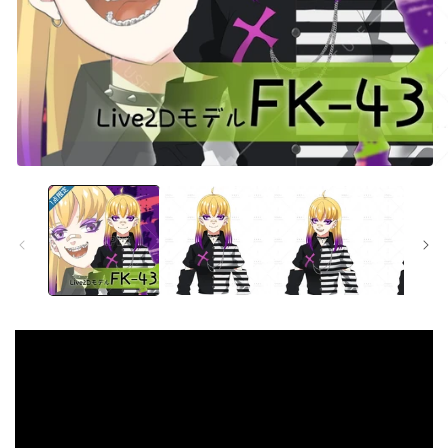
モ
モ
ー
ー
ダ
ダ
ル
ル
で
で
メ
メ
デ
デ
ィ
ィ
ア
ア
(1)
(2
を
を
開
開
く
く