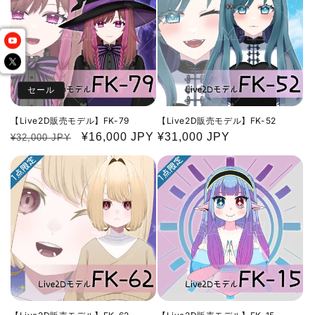
セール
【Live2D販売モデル】FK-79
【Live2D販売モデル】FK-52
通
セ
¥16,000 JPY
通
¥31,000 JPY
¥32,000 JPY
常
ー
常
価
ル
価
格
価
格
格