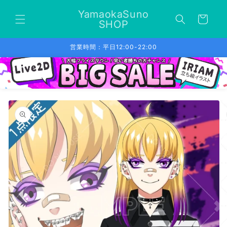
コンテ
カ
ンツに
YamaokaSuno
ー
進む
SHOP
ト
営業時間：平日12:00-22:00
商品情
報にス
キップ