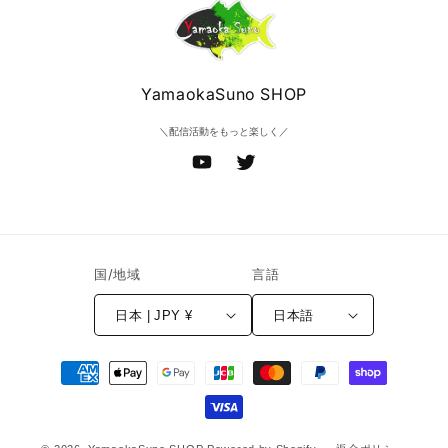
YamaokaSuno SHOP
＼配信活動をもっと楽しく／
YouTube
Twitter
国/地域
言語
日本 | JPY ¥
日本語
決
済
方
法