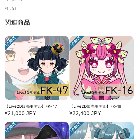
特になし
関連商品
【Live2D販売モデル】FK-47
【Live2D販売モデル】FK-16
通
¥21,000 JPY
通
¥22,400 JPY
常
常
価
価
格
格