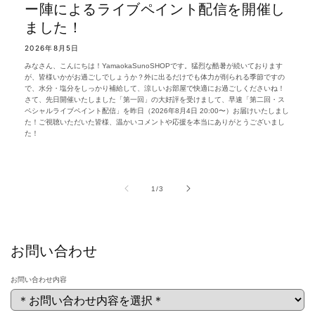
ー陣によるライブペイント配信を開催し
ました！
2026年8月5日
みなさん、こんにちは！YamaokaSunoSHOPです。猛烈な酷暑が続いております
が、皆様いかがお過ごしでしょうか？外に出るだけでも体力が削られる季節ですの
で、水分・塩分をしっかり補給して、涼しいお部屋で快適にお過ごしくださいね！
さて、先日開催いたしました「第一回」の大好評を受けまして、早速「第二回・ス
ペシャルライブペイント配信」を昨日（2026年8月4日 20:00〜）お届けいたしまし
た！ご視聴いただいた皆様、温かいコメントや応援を本当にありがとうございまし
た！
の
1
/
3
お問い合わせ
お問い合わせ内容