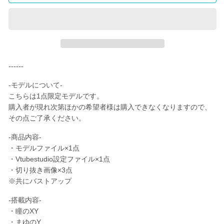
デ
デ
ル】
ル】
FK-
FK-
43
43
の
の
数
数
------
量
量
-モデルについて-
を
を
こちらは1点限定モデルです。
減
増
購入者が現れ次第ほかの希望者様は購入できなくなりますので、
ら
や
その点ご了承ください。
す
す
-商品内容-
・モデルファイル×1点
・Vtubestudio設定ファイル×1点
・切り抜き画像×3点
※共にバストアップ
-搭載内容-
・瞳のXY
・まゆのY