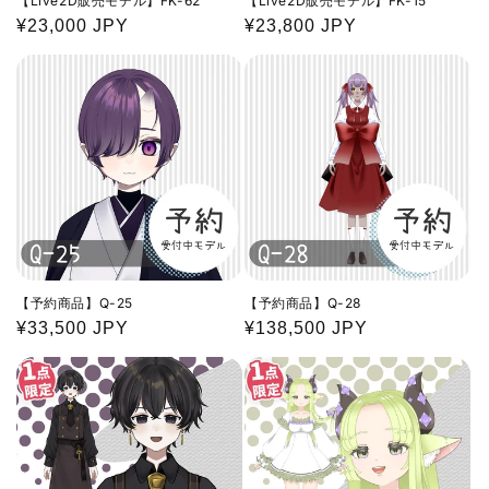
【Live2D販売モデル】FK-62
【Live2D販売モデル】FK-15
通
¥23,000 JPY
通
¥23,800 JPY
常
常
価
価
格
格
【予約商品】Q-25
【予約商品】Q-28
通
¥33,500 JPY
通
¥138,500 JPY
常
常
価
価
格
格