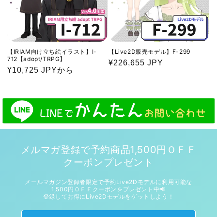
【IRIAM向け立ち絵イラスト】I-
【Live2D販売モデル】F-299
712【adopt/TRPG】
通
¥226,655 JPY
通
¥10,725 JPYから
常
常
価
価
格
格
メルマガ登録で予約商品1,500円ＯＦＦ
クーポンプレゼント
メールマガジン登録者限定で予約Live2Dモデルに利用可能な
1,500円ＯＦＦクーポンをプレゼント中📢
登録してお得にLive2Dモデルをゲットしよう！