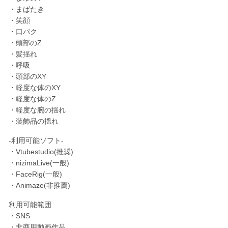
・まばたき
・笑顔
・口パク
・頭部のZ
・髪揺れ
・呼吸
・頭部のXY
・軽度な体のXY
・軽度な体のZ
・軽度な腕の揺れ
・装飾品の揺れ
-利用可能ソフト-
・Vtubestudio(推奨)
・nizimaLive(一般)
・FaceRig(一般)
・Animaze(非推薦)
利用可能範囲
・SNS
・非商用動画作品